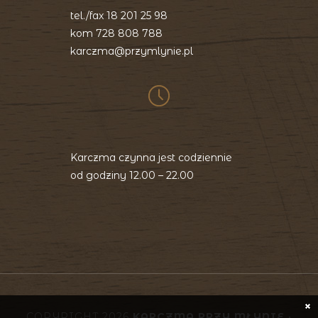
tel./fax
18 201 25 98
kom
728 808 788
karczma@przymlynie.pl
Karczma czynna jest codziennie
od godziny 12.00 – 22.00
COPYRIGHT 2026
KARCZMA PRZY MŁYNIE
•