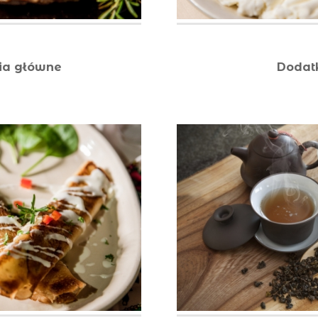
ia główne
Dodat