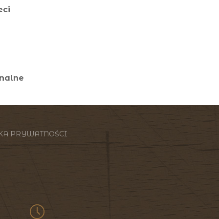
eci
onalne
KA PRYWATNOŚCI