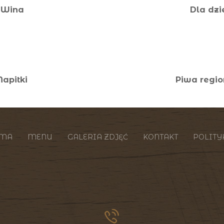
Wina
Dla dzi
Napitki
Piwa regi
ZMA
MENU
GALERIA ZDJĘĆ
KONTAKT
POLITY