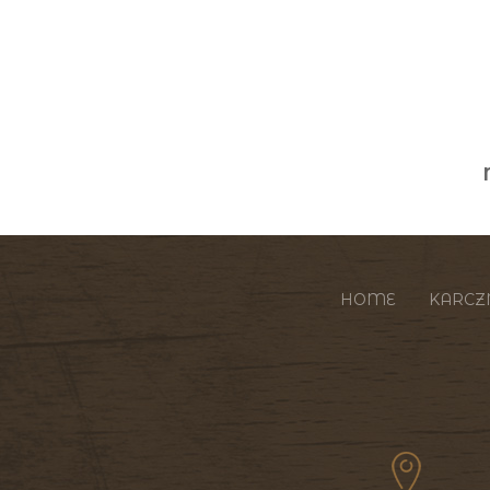
HOME
KARC