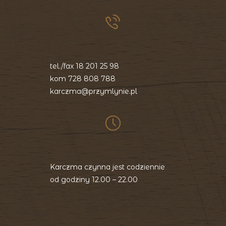
tel./fax
18 201 25 98
kom
728 808 788
karczma@przymlynie.pl
Karczma czynna jest codziennie
od godziny 12.00 – 22.00