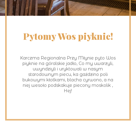
Pytomy Wos piyknie!
Karczma Regionalna Przy Młynie pyto Wos
piyknie na góralskie jadło, Co my uwarzyli,
uwyndziyli i uryktowali w nasym
starodownym piecu, ka gaździno poli
bukowymi kłotkami, blacha cyrwono, a na
niej wesoło podskakuje piecony moskolik ,
Hej!