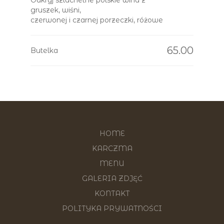
Odkryj szlachetne polskie wina z
gruszek, wiśni,
czerwonej i czarnej porzeczki, różowe
65.00
Butelka
HOME
KARCZMA
MENU
GALERIA ZDJĘĆ
KONTAKT
POLITYKA PRYWATNOŚCI