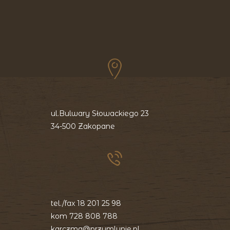
ul.Bulwary Słowackiego 23
34-500 Zakopane
tel./fax
18 201 25 98
kom
728 808 788
karczma@przymlynie.pl