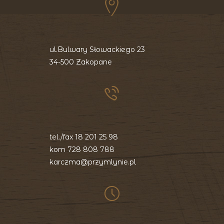
ul.Bulwary Słowackiego 23
34-500 Zakopane
tel./fax
18 201 25 98
kom
728 808 788
karczma@przymlynie.pl