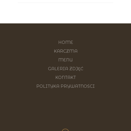
HOME
KARCZMA
MENU
GALERIA ZDJĘĆ
KONTAKT
POLITYKA PRYWATNOŚCI