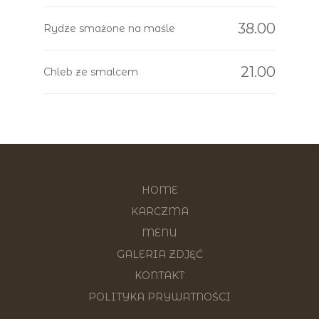
38.00
Rydze smażone na maśle
21.00
Chleb ze smalcem
HOME
KARCZMA
MENU
GALERIA ZDJĘĆ
KONTAKT
POLITYKA PRYWATNOŚCI