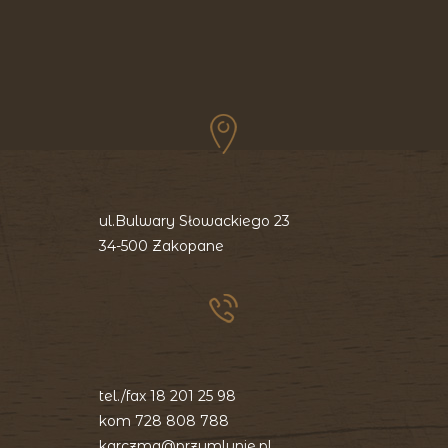
ul.Bulwary Słowackiego 23
34-500 Zakopane
tel./fax
18 201 25 98
kom
728 808 788
karczma@przymlynie.pl